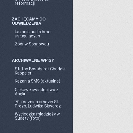
reformacji
ZACHĘCAMY DO
ODWIEDZENIA
kazania audio braci
usługujących
Zbór w Sosnowcu
ARCHIWALNE WPISY
Stefan Bosshard i Charles
Kappeler
Kazania SMS (aktualne)
Ciekawe swiadectwo z
Anglii
70. rocznica urodzin St.
Prezb. Ludwika Skworcz
Wycieczka młodzieży w
Sudety (foto)