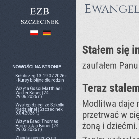
Ewangel
Stałem się 
zaufałem Panu
NOWOŚCI NA STRONIE
Kołobrzeg 13-19.07.2026 r.
- Kursy biblijne dla rodzin
Teraz stałe
Wizyta Gości Matthias i
Walter Käser (24-
29.06.2026 r.)
Modlitwa daje 
Występ dzieci ze Szkółki
Niedzielnej (Szczecinek,
przetrwać w ci
5.04.2026 r.)
Wizyta Braci Thomas
żoną i dziećmi.
Horrer i Jan Birner (24-
29.03.2026 r.)
Zbiórka pieniędzy na