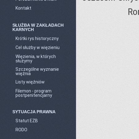
Kontakt
Rom
SŁUŻBA W ZAKŁADACH
KARNYCH
Krótki rys historyczny
Cel służby w więzieniu
Więzienia, w których
służymy
Szczególne wyznanie
więźnia
Listy więźniów
Filemon - program
postpenitencjarny
SYTUACJA PRAWNA
Statut EZB
RODO