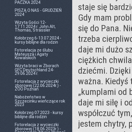
PACZKA 2024
staje się bardzi
PISZĄ O NAS - GRUDZIEŃ
2024
Gdy mam proble
Wizyta Gości 12-
się do Pana. N
17.11.2024 r. John Alt,
Thomas, Strässler
trzeba cierpli
Kołobrzeg 6-13.07.2024 -
kursy biblijne dla rodzin
daje mi dużo s
Fotorelacja ze ślubu
Mateusza i Agaty
ciężkich chwila
Kowalskich
Wizyta braci w Zborach
dziećmi. Dzięki
GFC Deutschland 24-
29.06.2024 r.
ważna. Kiedyś t
Fotorelacja z wycieczki
zborowej (22.06.2024r.) -
ZOO Poznań
„kumplami od b
Nabożeństwo w
daje mi siłę i 
Szczecinku wieńczące rok
2023
współczuć tym, 
Kołobrzeg 07.2023 - kursy
biblijne dla rodzin
jestem chytry, p
Fotorelacja z wycieczki
zborowej (18.06.2023r.) -