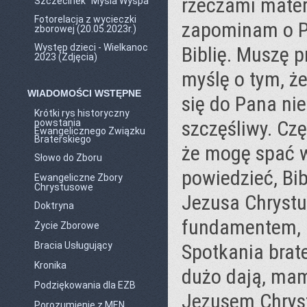
rzeczami materi
Szczecinek "Mysia Wyspa"
Fotorelacja z wycieczki
zapominam o P
zborowej (20.05.2023r.)
Występ dzieci - Wielkanoc
Biblię. Muszę p
2023 (Zdjęcia)
myślę o tym, ż
WIADOMOŚCI WSTĘPNE
się do Pana nie
Krótki rys historyczny
szczęśliwy. Czę
powstania
Ewangelicznego Związku
Braterskiego
że mogę spać w
Słowo do Zboru
powiedzieć, Bib
Ewangeliczne Zbory
Chrystusowe
Jezusa Chryst
Doktryna
fundamentem, 
Życie Zborowe
Bracia Usługujący
Spotkania brat
Kronika
dużo dają, mam
Podziękowania dla EZB
Jezusem Chrys
Porozumienie z MEN