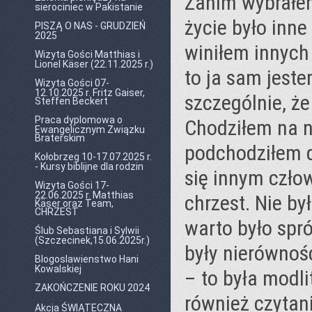
Zanim wybrałe
sierociniec w Pakistanie
życie było inne
PISZĄ O NAS - GRUDZIEŃ
2025
winiłem innych 
Wizyta Gości Matthias i
Lionel Käser (22.11.2025 r.)
to ja sam jeste
Wizyta Gości 07-
12.10.2025 r. Fritz Gaiser,
szczególnie, ż
Steffen Beckert
Praca dyplomowa o
Chodziłem na n
Ewangelicznym Związku
Braterskim
podchodziłem d
Kołobrzeg 10-17.07.2025 r.
- Kursy biblijne dla rodzin
się innym czło
Wizyta Gości 17-
22.06.2025 r. Matthias
chrzest. Nie by
Käser oraz Team,
CHRZEST
warto było spr
Ślub Sebastiana i Sylwii
(Szczecinek,15.06.2025r.)
były nierównoś
Blogoslawienstwo Hani
Kowalskiej
– to była modli
ZAKOŃCZENIE ROKU 2024
również czytani
Akcja ŚWIĄTECZNA