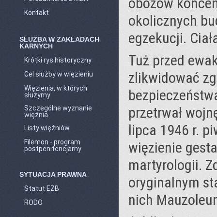
obozów koncent
Kontakt
okolicznych b
egzekucji. Cia
SŁUŻBA W ZAKŁADACH
KARNYCH
Tuż przed ewak
Krótki rys historyczny
zlikwidować zg
Cel służby w więzieniu
Więzienia, w których
bezpieczeństw
służymy
Szczególne wyznanie
przetrwał wojn
więźnia
lipca 1946 r. 
Listy więźniów
Filemon - program
więzienie gest
postpenitencjarny
martyrologii. 
SYTUACJA PRAWNA
oryginalnym sta
Statut EZB
nich Mauzoleu
RODO