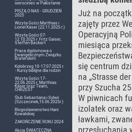
sierociniec w Pakistanie
Już na początk
PISZĄ O NAS - GRUDZIEŃ
2025
zajęty przez W
Wizyta Gości Matthias i
Lionel Käser (22.11.2025 r.)
Operacyjną Pol
Wizyta Gości 07-
12.10.2025 r. Fritz Gaiser,
miesiąca przek
Steffen Beckert
Praca dyplomowa o
Bezpieczeństwa
Ewangelicznym Związku
Braterskim
się centrum dzi
Kołobrzeg 10-17.07.2025 r.
- Kursy biblijne dla rodzin
na „Strasse der
Wizyta Gości 17-
22.06.2025 r. Matthias
przy Szucha 25
Käser oraz Team,
CHRZEST
W piwnicach fu
Ślub Sebastiana i Sylwii
(Szczecinek,15.06.2025r.)
izolatek oraz 
Blogoslawienstwo Hani
Kowalskiej
ławkami, zwane
ZAKOŃCZENIE ROKU 2024
przesłuchania 
Akcja ŚWIĄTECZNA