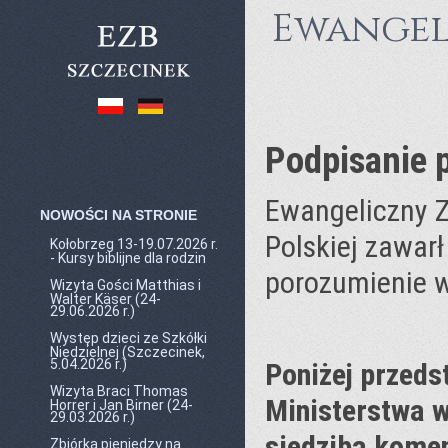
Ewangel
Podpisanie 
Ewangeliczny Z
NOWOŚCI NA STRONIE
Polskiej zawar
Kołobrzeg 13-19.07.2026 r.
- Kursy biblijne dla rodzin
porozumienie ws
Wizyta Gości Matthias i
Walter Käser (24-
29.06.2026 r.)
Występ dzieci ze Szkółki
Niedzielnej (Szczecinek,
5.04.2026 r.)
Poniżej przeds
Wizyta Braci Thomas
Ministerstwa 
Horrer i Jan Birner (24-
29.03.2026 r.)
siedzibą komen
Zbiórka pieniędzy na