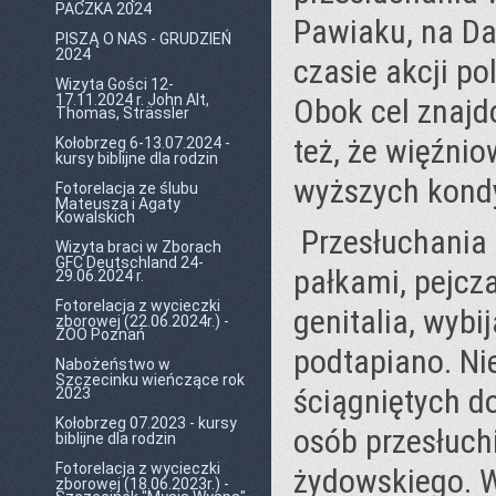
PACZKA 2024
Pawiaku, na Da
PISZĄ O NAS - GRUDZIEŃ
2024
czasie akcji po
Wizyta Gości 12-
17.11.2024 r. John Alt,
Obok cel znajd
Thomas, Strässler
też, że więźni
Kołobrzeg 6-13.07.2024 -
kursy biblijne dla rodzin
wyższych kond
Fotorelacja ze ślubu
Mateusza i Agaty
Kowalskich
Przesłuchania b
Wizyta braci w Zborach
GFC Deutschland 24-
pałkami, pejcz
29.06.2024 r.
Fotorelacja z wycieczki
genitalia, wybi
zborowej (22.06.2024r.) -
ZOO Poznań
podtapiano. Ni
Nabożeństwo w
Szczecinku wieńczące rok
ściągniętych d
2023
Kołobrzeg 07.2023 - kursy
osób przesłuch
biblijne dla rodzin
Fotorelacja z wycieczki
żydowskiego. W
zborowej (18.06.2023r.) -