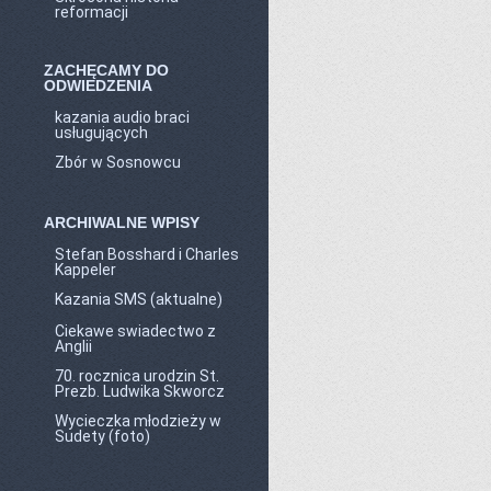
reformacji
ZACHĘCAMY DO
ODWIEDZENIA
kazania audio braci
usługujących
Zbór w Sosnowcu
ARCHIWALNE WPISY
Stefan Bosshard i Charles
Kappeler
Kazania SMS (aktualne)
Ciekawe swiadectwo z
Anglii
70. rocznica urodzin St.
Prezb. Ludwika Skworcz
Wycieczka młodzieży w
Sudety (foto)