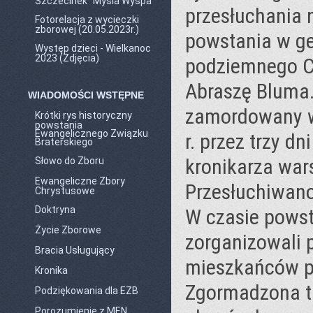
Szczecinek "Mysia Wyspa"
przesłuchania 
Fotorelacja z wycieczki
zborowej (20.05.2023r.)
powstania w ge
Występ dzieci - Wielkanoc
2023 (Zdjęcia)
podziemnego Ce
Abraszę Bluma.
WIADOMOŚCI WSTĘPNE
zamordowany wł
Krótki rys historyczny
powstania
Ewangelicznego Związku
r. przez trzy 
Braterskiego
kronikarza war
Słowo do Zboru
Ewangeliczne Zbory
Przesłuchiwano
Chrystusowe
Doktryna
W czasie pows
Życie Zborowe
zorganizowali 
Bracia Usługujący
mieszkańców p
Kronika
Zgormadzona ta
Podziękowania dla EZB
Porozumienie z MEN