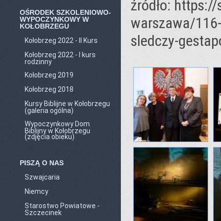
źródło: https:/
OŚRODEK SZKOLENIOWO-
warszawa/116-m
WYPOCZYNKOWY W
KOŁOBRZEGU
sledczy-gestap
Kołobrzeg 2022 - II Kurs
Kołobrzeg 2022 - I kurs
rodzinny
Kołobrzeg 2019
Kołobrzeg 2018
Kursy Biblijne w Kołobrzegu
(galeria ogólna)
Wypoczynkowy Dom
Biblijny w Kołobrzegu
(zdjęcia obieku)
PISZĄ O NAS
Szwajcaria
Niemcy
Starostwo Powiatowe -
Szczecinek