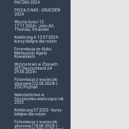
PACZKA 2024
PISZĄ O NAS - GRUDZIEŃ
2024
Wizyta Gości 12-
17.11.2024 r. John Alt,
Thomas, Strässler
Kołobrzeg 6-13.07.2024 -
kursy biblijne dla rodzin
Fotorelacja ze ślubu
Mateusza i Agaty
Kowalskich
Wizyta braci w Zborach
GFC Deutschland 24-
29.06.2024 r.
Fotorelacja z wycieczki
zborowej (22.06.2024r.) -
ZOO Poznań
Nabożeństwo w
Szczecinku wieńczące rok
2023
Kołobrzeg 07.2023 - kursy
biblijne dla rodzin
Fotorelacja z wycieczki
zborowej (18.06.2023r.) -