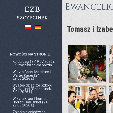
Ewangelic
Tomasz i Izabe
NOWOŚCI NA STRONIE
Kołobrzeg 13-19.07.2026 r.
- Kursy biblijne dla rodzin
Wizyta Gości Matthias i
Walter Käser (24-
29.06.2026 r.)
Występ dzieci ze Szkółki
Niedzielnej (Szczecinek,
5.04.2026 r.)
Wizyta Braci Thomas
Horrer i Jan Birner (24-
29.03.2026 r.)
Zbiórka pieniędzy na