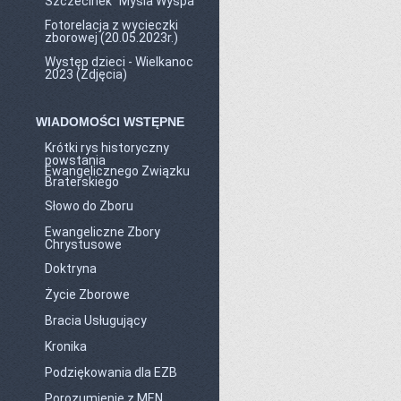
Szczecinek "Mysia Wyspa"
Fotorelacja z wycieczki
zborowej (20.05.2023r.)
Występ dzieci - Wielkanoc
2023 (Zdjęcia)
WIADOMOŚCI WSTĘPNE
Krótki rys historyczny
powstania
Ewangelicznego Związku
Braterskiego
Słowo do Zboru
Ewangeliczne Zbory
Chrystusowe
Doktryna
Życie Zborowe
Bracia Usługujący
Kronika
Podziękowania dla EZB
Porozumienie z MEN