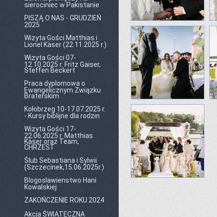
sierociniec w Pakistanie
PISZĄ O NAS - GRUDZIEŃ
2025
Wizyta Gości Matthias i
Lionel Käser (22.11.2025 r.)
Wizyta Gości 07-
12.10.2025 r. Fritz Gaiser,
Steffen Beckert
Praca dyplomowa o
Ewangelicznym Związku
Braterskim
Kołobrzeg 10-17.07.2025 r.
- Kursy biblijne dla rodzin
Wizyta Gości 17-
22.06.2025 r. Matthias
Käser oraz Team,
CHRZEST
Ślub Sebastiana i Sylwii
(Szczecinek,15.06.2025r.)
Blogoslawienstwo Hani
Kowalskiej
ZAKOŃCZENIE ROKU 2024
Akcja ŚWIĄTECZNA