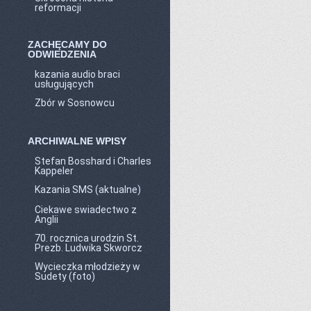
reformacji
ZACHĘCAMY DO
ODWIEDZENIA
kazania audio braci
usługujących
Zbór w Sosnowcu
ARCHIWALNE WPISY
Stefan Bosshard i Charles
Kappeler
Kazania SMS (aktualne)
Ciekawe swiadectwo z
Anglii
70. rocznica urodzin St.
Prezb. Ludwika Skworcz
Wycieczka młodzieży w
Sudety (foto)