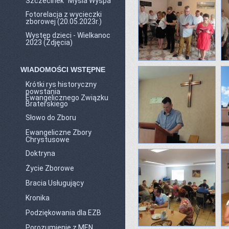
Szczecinek "Mysia Wyspa"
Fotorelacja z wycieczki
zborowej (20.05.2023r.)
Występ dzieci - Wielkanoc
2023 (Zdjęcia)
WIADOMOŚCI WSTĘPNE
Krótki rys historyczny
powstania
Ewangelicznego Związku
Braterskiego
Słowo do Zboru
Ewangeliczne Zbory
Chrystusowe
Doktryna
Życie Zborowe
Bracia Usługujący
Kronika
Podziękowania dla EZB
Porozumienie z MEN