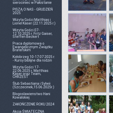
sierociniec w Pakistanie
PISZĄ O NAS - GRUDZIEŃ
2025
Wizyta Gości Matthias i
Lionel Käser (22.11.2025 r.)
Wizyta Gości 07-
12.10.2025 r. Fritz Gaiser,
Steffen Beckert
Praca dyplomowa o
Ewangelicznym Związku
Braterskim
Kołobrzeg 10-17.07.2025 r.
- Kursy biblijne dla rodzin
Wizyta Gości 17-
22.06.2025 r. Matthias
Käser oraz Team,
CHRZEST
Ślub Sebastiana i Sylwii
(Szczecinek,15.06.2025r.)
Blogoslawienstwo Hani
Kowalskiej
ZAKOŃCZENIE ROKU 2024
Akcja ŚWIĄTECZNA