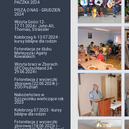
PACZKA 2024
PISZĄ O NAS - GRUDZIEŃ
2024
Wizyta Gości 12-
17.11.2024 r. John Alt,
Thomas, Strässler
Kołobrzeg 6-13.07.2024 -
kursy biblijne dla rodzin
Fotorelacja ze ślubu
Mateusza i Agaty
Kowalskich
Wizyta braci w Zborach
GFC Deutschland 24-
29.06.2024 r.
Fotorelacja z wycieczki
zborowej (22.06.2024r.) -
ZOO Poznań
Nabożeństwo w
Szczecinku wieńczące rok
2023
Kołobrzeg 07.2023 - kursy
biblijne dla rodzin
Fotorelacja z wycieczki
zborowej (18.06.2023r.) -