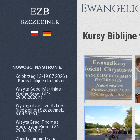
Ewangelic
Kursy Biblijne
NOWOŚCI NA STRONIE
Kołobrzeg 13-19.07.2026 r.
- Kursy biblijne dla rodzin
Wizyta Gości Matthias i
Walter Käser (24-
29.06.2026 r.)
Występ dzieci ze Szkółki
Niedzielnej (Szczecinek,
5.04.2026 r.)
Wizyta Braci Thomas
Horrer i Jan Birner (24-
29.03.2026 r.)
Zbiórka pieniędzy na