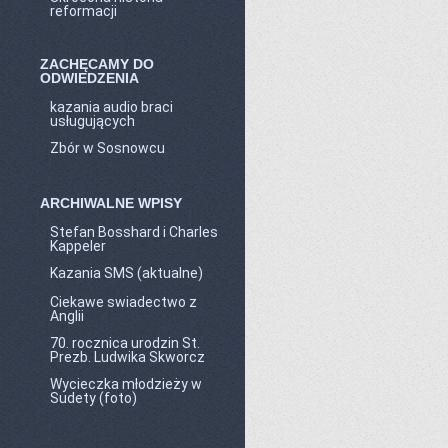
reformacji
ZACHĘCAMY DO
ODWIEDZENIA
kazania audio braci
usługujących
Zbór w Sosnowcu
ARCHIWALNE WPISY
Stefan Bosshard i Charles
Kappeler
Kazania SMS (aktualne)
Ciekawe swiadectwo z
Anglii
70. rocznica urodzin St.
Prezb. Ludwika Skworcz
Wycieczka młodzieży w
Sudety (foto)