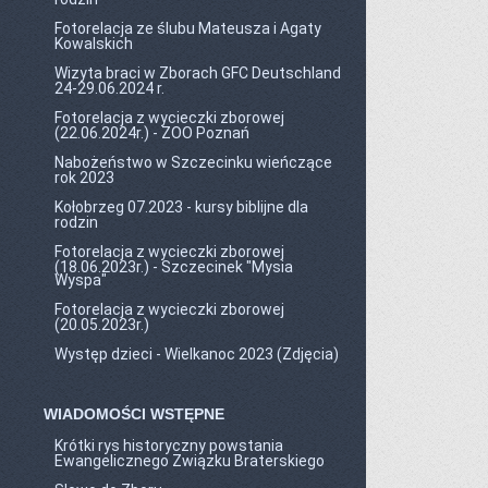
Fotorelacja ze ślubu Mateusza i Agaty
Kowalskich
Wizyta braci w Zborach GFC Deutschland
24-29.06.2024 r.
Fotorelacja z wycieczki zborowej
(22.06.2024r.) - ZOO Poznań
Nabożeństwo w Szczecinku wieńczące
rok 2023
Kołobrzeg 07.2023 - kursy biblijne dla
rodzin
Fotorelacja z wycieczki zborowej
(18.06.2023r.) - Szczecinek "Mysia
Wyspa"
Fotorelacja z wycieczki zborowej
(20.05.2023r.)
Występ dzieci - Wielkanoc 2023 (Zdjęcia)
WIADOMOŚCI WSTĘPNE
Krótki rys historyczny powstania
Ewangelicznego Związku Braterskiego