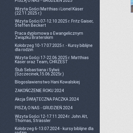
PISZĄ O NAS - GRUDZIEŃ 2025
Wizyta Gości Matthias i Lionel Käser
(22.11.2025 r.)
Wizyta Gości 07-12.10.2025 r. Fritz Gaiser,
Steffen Beckert
Praca dyplomowa o Ewangelicznym
Związku Braterskim
Kołobrzeg 10-17.07.2025 r. - Kursy biblijne
dla rodzin
Wizyta Gości 17-22.06.2025 r. Matthias
Käser oraz Team, CHRZEST
Ślub Sebastiana i Sylwii
(Szczecinek,15.06.2025r.)
Blogoslawienstwo Hani Kowalskiej
ZAKOŃCZENIE ROKU 2024
Akcja ŚWIĄTECZNA PACZKA 2024
PISZĄ O NAS - GRUDZIEŃ 2024
Wizyta Gości 12-17.11.2024 r. John Alt,
Thomas, Strässler
Kołobrzeg 6-13.07.2024 - kursy biblijne dla
rodzin