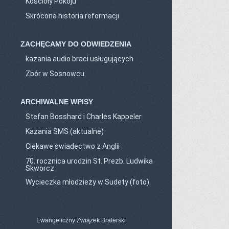
Kościoły Pokoju
Skrócona historia reformacji
ZACHĘCAMY DO ODWIEDZENIA
kazania audio braci usługujących
Zbór w Sosnowcu
ARCHIWALNE WPISY
Stefan Bosshard i Charles Kappeler
Kazania SMS (aktualne)
Ciekawe swiadectwo z Anglii
70. rocznica urodzin St. Prezb. Ludwika
Skworcz
Wycieczka młodzieży w Sudety (foto)
Ewangeliczny Związek Braterski