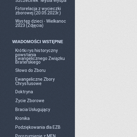
Szczecinek "Mysia Wyspa"
Fotorelacja z wycieczki
zborowej (20.05.2023r.)
Występ dzieci - Wielkanoc
2023 (Zdjęcia)
WIADOMOŚCI WSTĘPNE
Krótki rys historyczny
powstania
Ewangelicznego Związku
Braterskiego
Słowo do Zboru
Ewangeliczne Zbory
Chrystusowe
Doktryna
Życie Zborowe
Bracia Usługujący
Kronika
Podziękowania dla EZB
Porozumienie z MEN