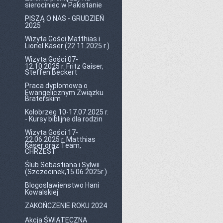
sierociniec w Pakistanie
PISZĄ O NAS - GRUDZIEŃ
2025
Wizyta Gości Matthias i
Lionel Käser (22.11.2025 r.)
Wizyta Gości 07-
12.10.2025 r. Fritz Gaiser,
Steffen Beckert
Praca dyplomowa o
Ewangelicznym Związku
Braterskim
Kołobrzeg 10-17.07.2025 r.
- Kursy biblijne dla rodzin
Wizyta Gości 17-
22.06.2025 r. Matthias
Käser oraz Team,
CHRZEST
Ślub Sebastiana i Sylwii
(Szczecinek,15.06.2025r.)
Blogoslawienstwo Hani
Kowalskiej
ZAKOŃCZENIE ROKU 2024
Akcja ŚWIĄTECZNA