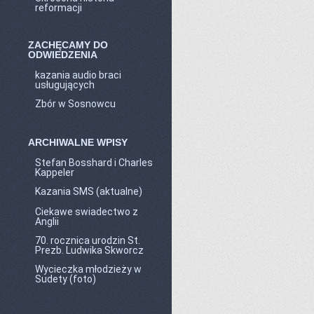
reformacji
ZACHĘCAMY DO
ODWIEDZENIA
kazania audio braci
usługujących
Zbór w Sosnowcu
ARCHIWALNE WPISY
Stefan Bosshard i Charles
Kappeler
Kazania SMS (aktualne)
Ciekawe swiadectwo z
Anglii
70. rocznica urodzin St.
Prezb. Ludwika Skworcz
Wycieczka młodzieży w
Sudety (foto)