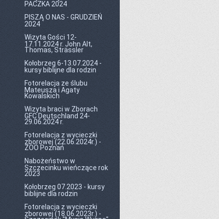
PACZKA 2024
PISZĄ O NAS - GRUDZIEŃ
2024
Wizyta Gości 12-
17.11.2024 r. John Alt,
Thomas, Strässler
Kołobrzeg 6-13.07.2024 -
kursy biblijne dla rodzin
Fotorelacja ze ślubu
Mateusza i Agaty
Kowalskich
Wizyta braci w Zborach
GFC Deutschland 24-
29.06.2024 r.
Fotorelacja z wycieczki
zborowej (22.06.2024r.) -
ZOO Poznań
Nabożeństwo w
Szczecinku wieńczące rok
2023
Kołobrzeg 07.2023 - kursy
biblijne dla rodzin
Fotorelacja z wycieczki
zborowej (18.06.2023r.) -