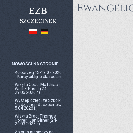
Ewangelic
NOWOŚCI NA STRONIE
Kołobrzeg 13-19.07.2026 r.
- Kursy biblijne dla rodzin
Wizyta Gości Matthias i
Walter Käser (24-
29.06.2026 r.)
Występ dzieci ze Szkółki
Niedzielnej (Szczecinek,
5.04.2026 r.)
Wizyta Braci Thomas
Horrer i Jan Birner (24-
29.03.2026 r.)
Zbiórka pieniędzy na