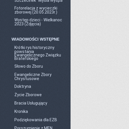
Szczecinek "Mysia Wyspa"
Fotorelacja z wycieczki
zborowej (20.05.2023r.)
Występ dzieci - Wielkanoc
2023 (Zdjęcia)
WIADOMOŚCI WSTĘPNE
Krótki rys historyczny
powstania
Ewangelicznego Związku
Braterskiego
Słowo do Zboru
Ewangeliczne Zbory
Chrystusowe
Doktryna
Życie Zborowe
Bracia Usługujący
Kronika
Podziękowania dla EZB
Porozumienie z MEN