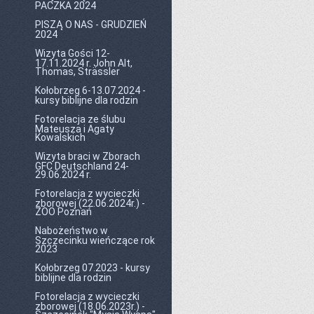
PACZKA 2024
PISZĄ O NAS - GRUDZIEŃ
2024
Wizyta Gości 12-
17.11.2024 r. John Alt,
Thomas, Strässler
Kołobrzeg 6-13.07.2024 -
kursy biblijne dla rodzin
Fotorelacja ze ślubu
Mateusza i Agaty
Kowalskich
Wizyta braci w Zborach
GFC Deutschland 24-
29.06.2024 r.
Fotorelacja z wycieczki
zborowej (22.06.2024r.) -
ZOO Poznań
Nabożeństwo w
Szczecinku wieńczące rok
2023
Kołobrzeg 07.2023 - kursy
biblijne dla rodzin
Fotorelacja z wycieczki
zborowej (18.06.2023r.) -