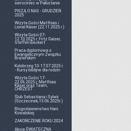
sierociniec w Pakistanie
PISZĄ O NAS - GRUDZIEŃ
2025
Wizyta Gości Matthias i
Lionel Käser (22.11.2025 r.)
Wizyta Gości 07-
12.10.2025 r. Fritz Gaiser,
Steffen Beckert
Praca dyplomowa o
Ewangelicznym Związku
Braterskim
Kołobrzeg 10-17.07.2025 r.
- Kursy biblijne dla rodzin
Wizyta Gości 17-
22.06.2025 r. Matthias
Käser oraz Team,
CHRZEST
Ślub Sebastiana i Sylwii
(Szczecinek,15.06.2025r.)
Blogoslawienstwo Hani
Kowalskiej
ZAKOŃCZENIE ROKU 2024
Akcja ŚWIĄTECZNA