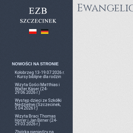
Ewangelic
NOWOŚCI NA STRONIE
Kołobrzeg 13-19.07.2026 r.
- Kursy biblijne dla rodzin
Wizyta Gości Matthias i
Walter Käser (24-
29.06.2026 r.)
Występ dzieci ze Szkółki
Niedzielnej (Szczecinek,
5.04.2026 r.)
Wizyta Braci Thomas
Horrer i Jan Birner (24-
29.03.2026 r.)
Zbiórka pieniędzy na