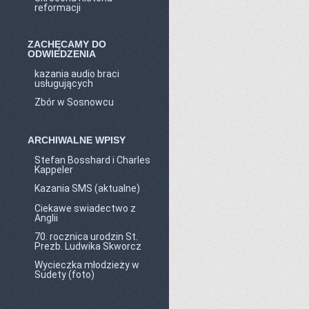
reformacji
ZACHĘCAMY DO
ODWIEDZENIA
kazania audio braci
usługujących
Zbór w Sosnowcu
ARCHIWALNE WPISY
Stefan Bosshard i Charles
Kappeler
Kazania SMS (aktualne)
Ciekawe swiadectwo z
Anglii
70. rocznica urodzin St.
Prezb. Ludwika Skworcz
Wycieczka młodzieży w
Sudety (foto)