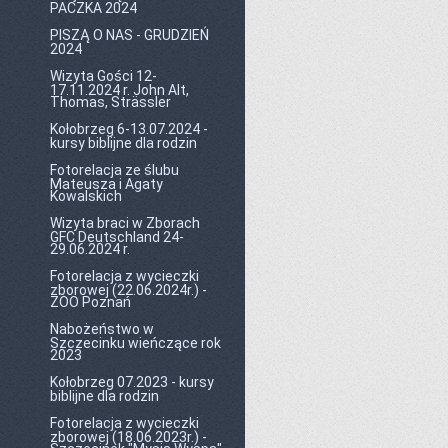
PACZKA 2024
PISZĄ O NAS - GRUDZIEŃ
2024
Wizyta Gości 12-
17.11.2024 r. John Alt,
Thomas, Strässler
Kołobrzeg 6-13.07.2024 -
kursy biblijne dla rodzin
Fotorelacja ze ślubu
Mateusza i Agaty
Kowalskich
Wizyta braci w Zborach
GFC Deutschland 24-
29.06.2024 r.
Fotorelacja z wycieczki
zborowej (22.06.2024r.) -
ZOO Poznań
Nabożeństwo w
Szczecinku wieńczące rok
2023
Kołobrzeg 07.2023 - kursy
biblijne dla rodzin
Fotorelacja z wycieczki
zborowej (18.06.2023r.) -