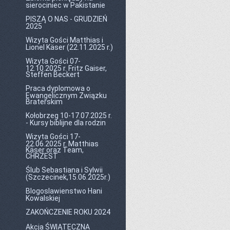
sierociniec w Pakistanie
PISZĄ O NAS - GRUDZIEŃ
2025
Wizyta Gości Matthias i
Lionel Käser (22.11.2025 r.)
Wizyta Gości 07-
12.10.2025 r. Fritz Gaiser,
Steffen Beckert
Praca dyplomowa o
Ewangelicznym Związku
Braterskim
Kołobrzeg 10-17.07.2025 r.
- Kursy biblijne dla rodzin
Wizyta Gości 17-
22.06.2025 r. Matthias
Käser oraz Team,
CHRZEST
Ślub Sebastiana i Sylwii
(Szczecinek,15.06.2025r.)
Blogoslawienstwo Hani
Kowalskiej
ZAKOŃCZENIE ROKU 2024
Akcja ŚWIĄTECZNA