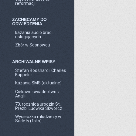
reformacji
ZACHĘCAMY DO
ODWIEDZENIA
kazania audio braci
usługujących
Zbór w Sosnowcu
ARCHIWALNE WPISY
Stefan Bosshard i Charles
Kappeler
Kazania SMS (aktualne)
Ciekawe swiadectwo z
Anglii
70. rocznica urodzin St.
Prezb. Ludwika Skworcz
Wycieczka młodzieży w
Sudety (foto)