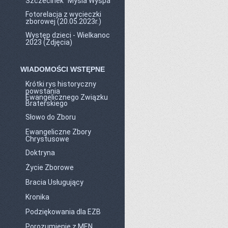
Szczecinek "Mysia Wyspa"
Fotorelacja z wycieczki
zborowej (20.05.2023r.)
Występ dzieci - Wielkanoc
2023 (Zdjęcia)
WIADOMOŚCI WSTĘPNE
Krótki rys historyczny
powstania
Ewangelicznego Związku
Braterskiego
Słowo do Zboru
Ewangeliczne Zbory
Chrystusowe
Doktryna
Życie Zborowe
Bracia Usługujący
Kronika
Podziękowania dla EZB
Porozumienie z MEN