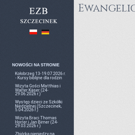
Ewangelic
NOWOŚCI NA STRONIE
Kołobrzeg 13-19.07.2026 r.
- Kursy biblijne dla rodzin
Wizyta Gości Matthias i
Walter Käser (24-
29.06.2026 r.)
Występ dzieci ze Szkółki
Niedzielnej (Szczecinek,
5.04.2026 r.)
Wizyta Braci Thomas
Horrer i Jan Birner (24-
29.03.2026 r.)
Zbiórka pieniędzy na