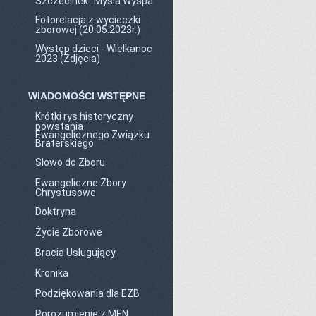
Szczecinek "Mysia Wyspa"
Fotorelacja z wycieczki
zborowej (20.05.2023r.)
Występ dzieci - Wielkanoc
2023 (Zdjęcia)
WIADOMOŚCI WSTĘPNE
Krótki rys historyczny
powstania
Ewangelicznego Związku
Braterskiego
Słowo do Zboru
Ewangeliczne Zbory
Chrystusowe
Doktryna
Życie Zborowe
Bracia Usługujący
Kronika
Podziękowania dla EZB
Porozumienie z MEN