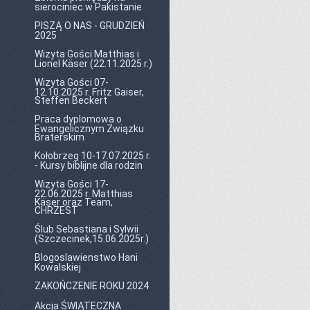
sierociniec w Pakistanie
PISZĄ O NAS - GRUDZIEŃ
2025
Wizyta Gości Matthias i
Lionel Käser (22.11.2025 r.)
Wizyta Gości 07-
12.10.2025 r. Fritz Gaiser,
Steffen Beckert
Praca dyplomowa o
Ewangelicznym Związku
Braterskim
Kołobrzeg 10-17.07.2025 r.
- Kursy biblijne dla rodzin
Wizyta Gości 17-
22.06.2025 r. Matthias
Käser oraz Team,
CHRZEST
Ślub Sebastiana i Sylwii
(Szczecinek,15.06.2025r.)
Blogoslawienstwo Hani
Kowalskiej
ZAKOŃCZENIE ROKU 2024
Akcja ŚWIĄTECZNA