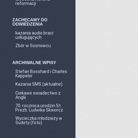
reformacji
ZACHĘCAMY DO
ODWIEDZENIA
kazania audio braci
usługujących
Zbór w Sosnowcu
ARCHIWALNE WPISY
Stefan Bosshard i Charles
Kappeler
Kazania SMS (aktualne)
Ciekawe swiadectwo z
Anglii
70. rocznica urodzin St.
Prezb. Ludwika Skworcz
Wycieczka młodzieży w
Sudety (foto)