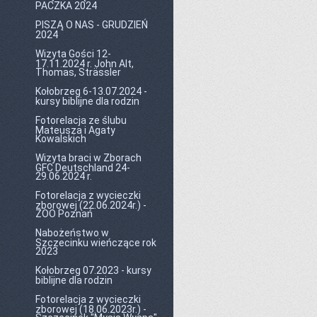
PACZKA 2024
PISZĄ O NAS - GRUDZIEŃ
2024
Wizyta Gości 12-
17.11.2024 r. John Alt,
Thomas, Strässler
Kołobrzeg 6-13.07.2024 -
kursy biblijne dla rodzin
Fotorelacja ze ślubu
Mateusza i Agaty
Kowalskich
Wizyta braci w Zborach
GFC Deutschland 24-
29.06.2024 r.
Fotorelacja z wycieczki
zborowej (22.06.2024r.) -
ZOO Poznań
Nabożeństwo w
Szczecinku wieńczące rok
2023
Kołobrzeg 07.2023 - kursy
biblijne dla rodzin
Fotorelacja z wycieczki
zborowej (18.06.2023r.) -