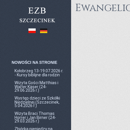
Ewangelic
NOWOŚCI NA STRONIE
Kołobrzeg 13-19.07.2026 r.
- Kursy biblijne dla rodzin
Wizyta Gości Matthias i
Walter Käser (24-
29.06.2026 r.)
Występ dzieci ze Szkółki
Niedzielnej (Szczecinek,
5.04.2026 r.)
Wizyta Braci Thomas
Horrer i Jan Birner (24-
29.03.2026 r.)
Zbiórka pieniędzy na