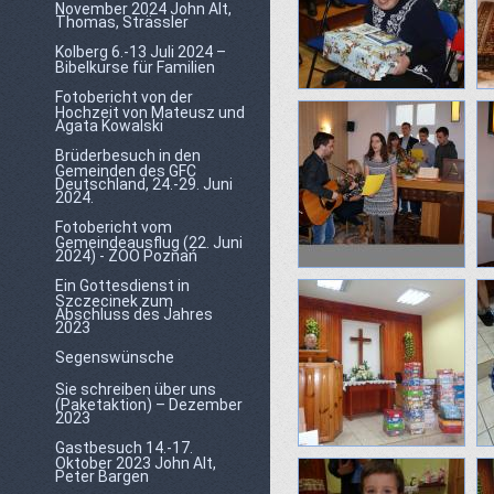
November 2024 John Alt,
Thomas, Strässler
Kolberg 6.-13 Juli 2024 –
Bibelkurse für Familien
Fotobericht von der
Hochzeit von Mateusz und
Agata Kowalski
Brüderbesuch in den
Gemeinden des GFC
Deutschland, 24.-29. Juni
2024.
Fotobericht vom
Gemeindeausflug (22. Juni
2024) - ZOO Poznań
Ein Gottesdienst in
Szczecinek zum
Abschluss des Jahres
2023
Segenswünsche
Sie schreiben über uns
(Paketaktion) – Dezember
2023
Gastbesuch 14.-17.
Oktober 2023 John Alt,
Peter Bargen