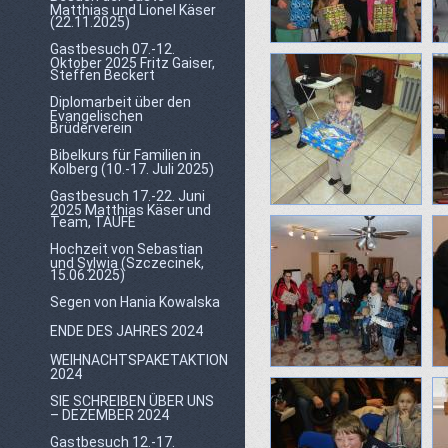
Matthias und Lionel Käser
(22.11.2025)
Gastbesuch 07.-12.
Oktober 2025 Fritz Gaiser,
Steffen Beckert
Diplomarbeit über den
Evangelischen
Brüderverein
Bibelkurs für Familien in
Kolberg (10.-17. Juli 2025)
Gastbesuch 17.-22. Juni
2025 Matthias Käser und
Team, TAUFE
Hochzeit von Sebastian
und Sylwia (Szczecinek,
15.06.2025)
Segen von Hania Kowalska
ENDE DES JAHRES 2024
WEIHNACHTSPAKETAKTION
2024
SIE SCHREIBEN ÜBER UNS
– DEZEMBER 2024
Gastbesuch 12.-17.